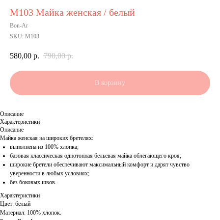
М103 Майка женская / белый
Bon-Ar
SKU:
М103
580,00
р.
790,00
р.
В корзину
Описание
Характеристики
Описание
Майка женская на широких бретелях:
выполнена из 100% хлопка;
базовая классическая однотонная бельевая майка облегающего кроя;
широкие бретели обеспечивают максимальный комфорт и дарят чувство
уверенности в любых условиях;
без боковых швов.
Характеристики
Цвет: белый
Материал: 100% хлопок.