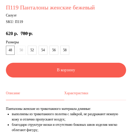
П119 Панталоны женские бежевый
Силуэт
SKU:
П119
620
р.
780
р.
Размеры
48
50
52
54
56
58
В корзину
Описание
Характеристики
Панталоны женские из трикотажного материала длинные:
выполнены из трикотажного полотна с лайкрой, не раздражают нежную
кожу и отлично пропускают воздух;
благодаря структуре вязки и отсутствию боковых швов изделия мягко
облегают фигуру;