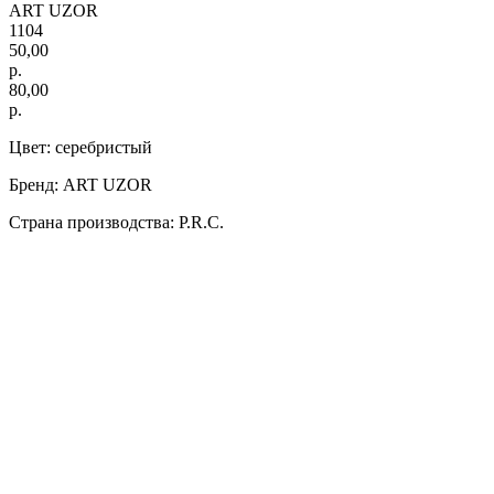
ART UZOR
1104
50,00
р.
80,00
р.
Цвет: серебристый
Бренд: ART UZOR
Страна производства: P.R.C.