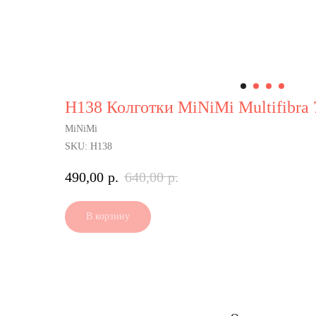
Н138 Колготки MiNiMi Multifibra 
MiNiMi
SKU:
Н138
490,00
р.
640,00
р.
В корзину