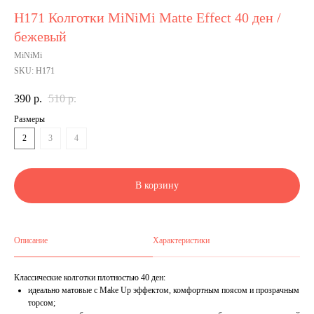
Н171 Колготки MiNiMi Matte Effect 40 ден /
бежевый
MiNiMi
SKU:
Н171
390
р.
510
р.
Размеры
2
3
4
В корзину
Описание
Характеристики
Классические колготки плотностью 40 ден:
идеально матовые с Make Up эффектом, комфортным поясом и прозрачным
торсом;