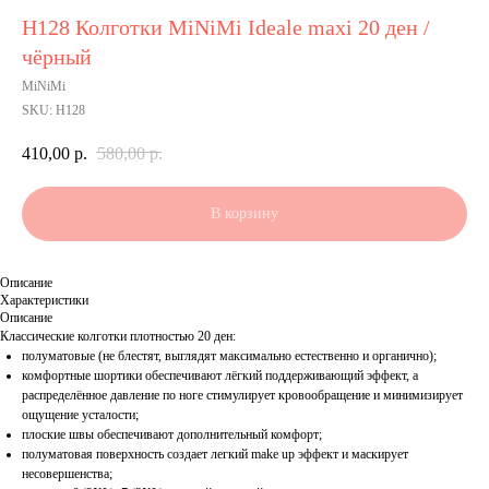
Н128 Колготки MiNiMi Ideale maxi 20 ден /
чёрный
MiNiMi
SKU:
Н128
410,00
р.
580,00
р.
В корзину
Описание
Характеристики
Описание
Классические колготки плотностью 20 ден:
полуматовые (не блестят, выглядят максимально естественно и органично);
комфортные шортики обеспечивают лёгкий поддерживающий эффект, а
распределённое давление по ноге стимулирует кровообращение и минимизирует
ощущение усталости;
плоские швы обеспечивают дополнительный комфорт;
полуматовая поверхность создает легкий make up эффект и маскирует
несовершенства;