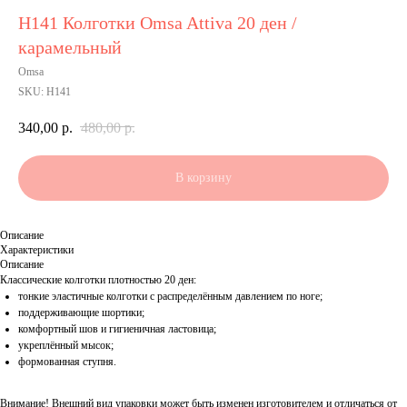
Н141 Колготки Omsa Attiva 20 ден /
карамельный
Omsa
SKU:
Н141
340,00
р.
480,00
р.
В корзину
Описание
Характеристики
Описание
Классические колготки плотностью 20 ден:
тонкие эластичные колготки с распределённым давлением по ноге;
поддерживающие шортики;
комфортный шов и гигиеничная ластовица;
укреплённый мысок;
формованная ступня.
Внимание! Внешний вид упаковки может быть изменен изготовителем и отличаться от