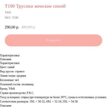
Т190 Трусики женские синий
Yibili
SKU:
Т190
290,00
р.
480,00
р.
В корзину
Характеристики
Описание
Характеристики
Цвет: синий
Вид трусов: стринги
Линия талии: средняя
Бесшовные: нет
Основной состав: полиамид
Бренд: Yibili
Страна производства: P.R.C.
Уход за вещами: стирка при температуре не более 30°C; сушка в естественных условиях.
Соответствие размеров: 3XL = 50-52; 4XL = 52-54; 5XL = 54-56.
Описание