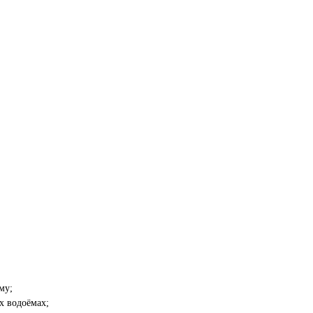
му;
х водоёмах;