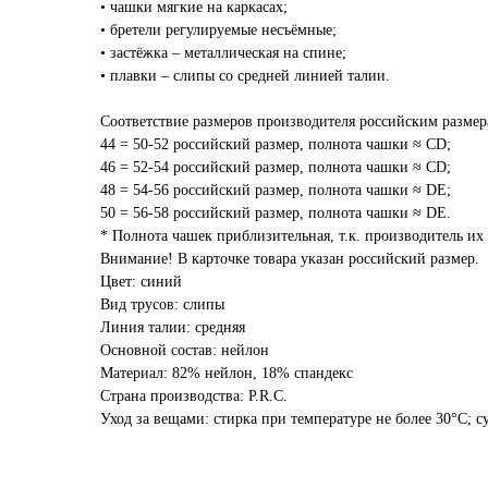
• чашки мягкие на каркасах;
• бретели регулируемые несъёмные;
• застёжка – металлическая на спине;
• плавки – слипы со средней линией талии.
Соответствие размеров производителя российским размер
44 = 50-52 российский размер, полнота чашки ≈ CD;
46 = 52-54 российский размер, полнота чашки ≈ CD;
48 = 54-56 российский размер, полнота чашки ≈ DE;
50 = 56-58 российский размер, полнота чашки ≈ DE.
* Полнота чашек приблизительная, т.к. производитель их 
Внимание! В карточке товара указан российский размер.
Цвет: синий
Вид трусов: слипы
Линия талии: средняя
Основной состав: нейлон
Материал: 82% нейлон, 18% спандекс
Страна производства: P.R.C.
Уход за вещами: стирка при температуре не более 30°C; с