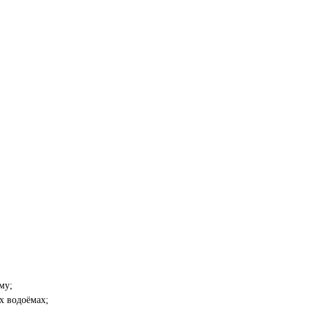
му;
х водоёмах;