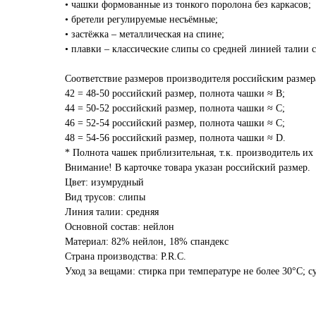
• чашки формованные из тонкого поролона без каркасов;
• бретели регулируемые несъёмные;
• застёжка – металлическая на спине;
• плавки – классические слипы со средней линией талии с
Соответствие размеров производителя российским размер
42 = 48-50 российский размер, полнота чашки ≈ B;
44 = 50-52 российский размер, полнота чашки ≈ C;
46 = 52-54 российский размер, полнота чашки ≈ C;
48 = 54-56 российский размер, полнота чашки ≈ D.
* Полнота чашек приблизительная, т.к. производитель их 
Внимание! В карточке товара указан российский размер.
Цвет: изумрудный
Вид трусов: слипы
Линия талии: средняя
Основной состав: нейлон
Материал: 82% нейлон, 18% спандекс
Страна производства: P.R.C.
Уход за вещами: стирка при температуре не более 30°C; с