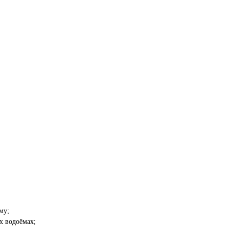
му;
х водоёмах;