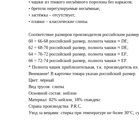
• чашки из тонкого несъёмного поролона без каркасов;
• бретели нерегулируемые несъёмные;
• застёжка – отсутствует;
• плавки – классические слипы.
Соответствие размеров производителя российским размер
60 = 66-68 российский размер, полнота чашки ≈ DE;
62 = 68-70 российский размер, полнота чашки ≈ DE;
64 = 70-72 российский размер, полнота чашки ≈ EF;
66 = 72-74 российский размер, полнота чашки ≈ EF.
* Полнота чашек приблизительная, т.к. производитель их 
Внимание! В карточке товара указан российский размер.
Цвет: чёрный
Вид трусов: слипы
Основной состав: нейлон
Материал: 82% нейлон, 18% спандекс
Страна производства: P.R.C.
Уход за вещами: стирка при температуре не более 30°C; с