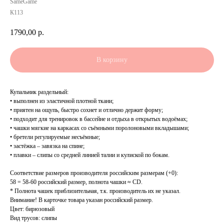
SameGame
К113
1790,00
р.
В корзину
Купальник раздельный:
• выполнен из эластичной плотной ткани;
• приятен на ощупь, быстро сохнет и отлично держит форму;
• подходит для тренировок в бассейне и отдыха в открытых водоёмах;
• чашки мягкие на каркасах со съёмными поролоновыми вкладышами;
• бретели регулируемые несъёмные;
• застёжка – завязка на спине;
• плавки – слипы со средней линией талии и кулиской по бокам.
Соответствие размеров производителя российским размерам (+0):
58 = 58-60 российский размер, полнота чашки ≈ CD.
* Полнота чашек приблизительная, т.к. производитель их не указал.
Внимание! В карточке товара указан российский размер.
Цвет: бирюзовый
Вид трусов: слипы