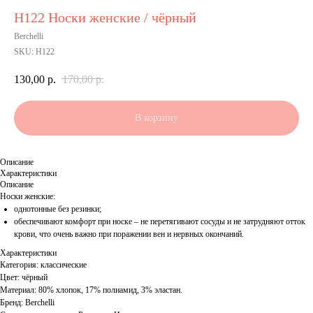
Н122 Носки женские / чёрный
Berchelli
SKU:
Н122
130,00
р.
170,00
р.
В корзину
Описание
Характеристики
Описание
Носки женские:
однотонные без резинки;
обеспечивают комфорт при носке – не перетягивают сосуды и не затрудняют отток
крови, что очень важно при поражении вен и нервных окончаний.
Характеристики
Категория: классические
Цвет: чёрный
Материал: 80% хлопок, 17% полиамид, 3% эластан.
Бренд: Berchelli