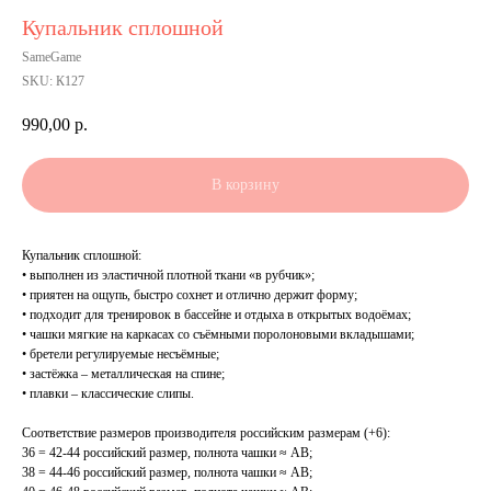
Купальник сплошной
SameGame
SKU:
К127
990,00
р.
В корзину
Купальник сплошной:
• выполнен из эластичной плотной ткани «в рубчик»;
• приятен на ощупь, быстро сохнет и отлично держит форму;
• подходит для тренировок в бассейне и отдыха в открытых водоёмах;
• чашки мягкие на каркасах со съёмными поролоновыми вкладышами;
• бретели регулируемые несъёмные;
• застёжка – металлическая на спине;
• плавки – классические слипы.
Соответствие размеров производителя российским размерам (+6):
36 = 42-44 российский размер, полнота чашки ≈ AB;
38 = 44-46 российский размер, полнота чашки ≈ AB;