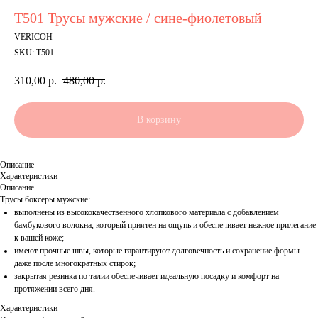
Т501 Трусы мужские / сине-фиолетовый
VERICOH
SKU:
Т501
310,00
р.
480,00
р.
В корзину
Описание
Характеристики
Описание
Трусы боксеры мужские:
выполнены из высококачественного хлопкового материала с добавлением
бамбукового волокна, который приятен на ощупь и обеспечивает нежное прилегание
к вашей коже;
имеют прочные швы, которые гарантируют долговечность и сохранение формы
даже после многократных стирок;
закрытая резинка по талии обеспечивает идеальную посадку и комфорт на
протяжении всего дня.
Характеристики