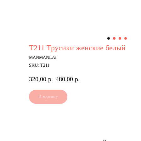
Т211 Трусики женские белый
MANMANLAI
SKU:
Т211
320,00
р.
480,00
р.
В корзину