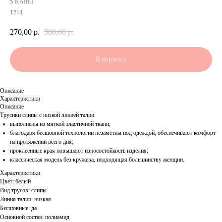
S.KAIfEI
Т214
270,00
р.
380,00
р.
В корзину
Описание
Характеристики
Описание
Трусики слипы с низкой линией талии:
выполнены из мягкой эластичной ткани;
благодаря бесшовной технологии незаметны под одеждой, обеспечивают комфорт
на протяжении всего дня;
проклеенные края повышают износостойкость изделия;
классическая модель без кружева, подходящая большинству женщин.
Характеристики
Цвет: белый
Вид трусов: слипы
Линия талии: низкая
Бесшовные: да
Основной состав: полиамид