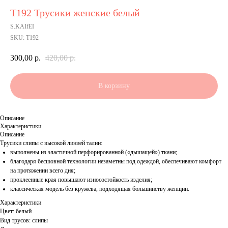
Т192 Трусики женские белый
S.KAIfEI
SKU:
Т192
300,00
р.
420,00
р.
В корзину
Описание
Характеристики
Описание
Трусики слипы с высокой линией талии:
выполнены из эластичной перфорированной («дышащей») ткани;
благодаря бесшовной технологии незаметны под одеждой, обеспечивают комфорт
на протяжении всего дня;
проклеенные края повышают износостойкость изделия;
классическая модель без кружева, подходящая большинству женщин.
Характеристики
Цвет: белый
Вид трусов: слипы