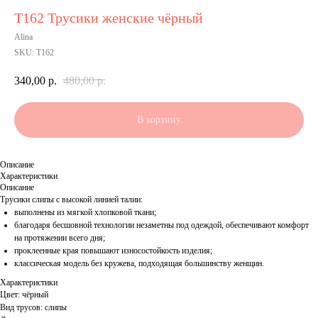
Т162 Трусики женские чёрный
Alina
SKU:
Т162
340,00
р.
480,00
р.
В корзину
Описание
Характеристики
Описание
Трусики слипы с высокой линией талии:
выполнены из мягкой хлопковой ткани;
благодаря бесшовной технологии незаметны под одеждой, обеспечивают комфорт
на протяжении всего дня;
проклеенные края повышают износостойкость изделия;
классическая модель без кружева, подходящая большинству женщин.
Характеристики
Цвет: чёрный
Вид трусов: слипы