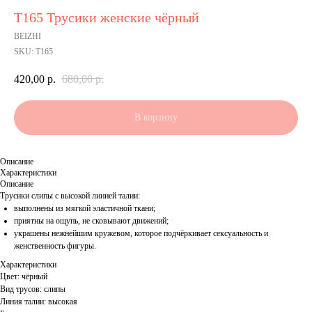
Т165 Трусики женские чёрный
BEIZHI
SKU:
Т165
420,00
р.
680,00
р.
В корзину
Описание
Характеристики
Описание
Трусики слипы с высокой линией талии:
выполнены из мягкой эластичной ткани;
приятны на ощупь, не сковывают движений;
украшены нежнейшим кружевом, которое подчёркивает сексуальность и
женственность фигуры.
Характеристики
Цвет: чёрный
Вид трусов: слипы
Линия талии: высокая