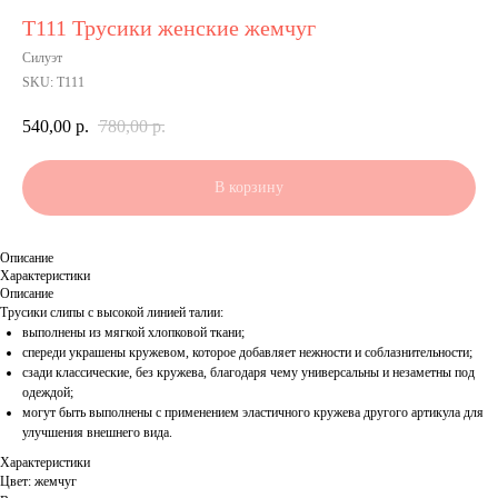
Т111 Трусики женские жемчуг
Силуэт
SKU:
Т111
540,00
р.
780,00
р.
В корзину
Описание
Характеристики
Описание
Трусики слипы с высокой линией талии:
выполнены из мягкой хлопковой ткани;
спереди украшены кружевом, которое добавляет нежности и соблазнительности;
сзади классические, без кружева, благодаря чему универсальны и незаметны под
одеждой;
могут быть выполнены с применением эластичного кружева другого артикула для
улучшения внешнего вида.
Характеристики
Цвет: жемчуг