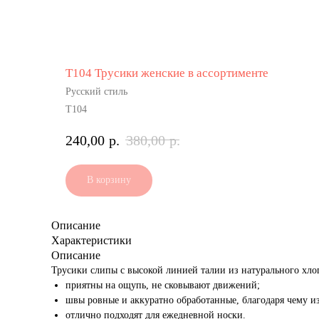
Т104 Трусики женские в ассортименте
Русский стиль
Т104
240,00
р.
380,00
р.
В корзину
Описание
Характеристики
Описание
Трусики слипы с высокой линией талии из натурального хло
приятны на ощупь, не сковывают движений;
швы ровные и аккуратно обработанные, благодаря чему из
отлично подходят для ежедневной носки.