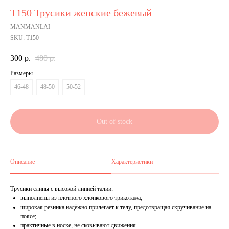
Т150 Трусики женские бежевый
MANMANLAI
SKU:
Т150
300
р.
480
р.
Размеры
46-48
48-50
50-52
Out of stock
Описание
Характеристики
Трусики слипы с высокой линией талии:
выполнены из плотного хлопкового трикотажа;
широкая резинка надёжно прилегает к телу, предотвращая скручивание на
поясе;
практичные в носке, не сковывают движения.