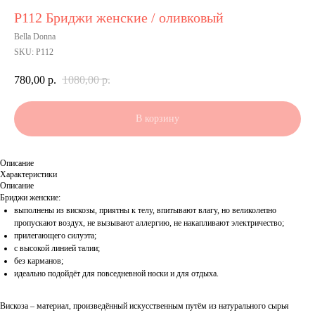
Р112 Бриджи женские / оливковый
Bella Donna
SKU:
Р112
780,00
р.
1080,00
р.
В корзину
Описание
Характеристики
Описание
Бриджи женские:
выполнены из вискозы, приятны к телу, впитывают влагу, но великолепно
пропускают воздух, не вызывают аллергию, не накапливают электричество;
прилегающего силуэта;
с высокой линией талии;
без карманов;
идеально подойдёт для повседневной носки и для отдыха.
Вискоза – материал, произведённый искусственным путём из натурального сырья