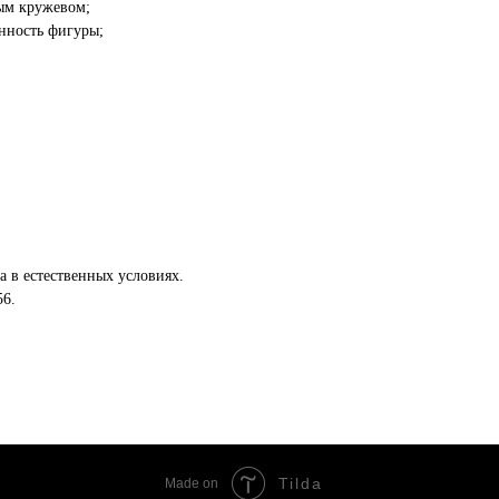
ным кружевом;
енность фигуры;
а в естественных условиях.
56.
Tilda
Made on