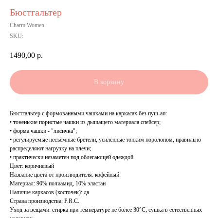
Бюстгальтер
Charm Women
SKU:
1490,00
р.
В корзину
Бюстгальтер с формованными чашками на каркасах без пуш-ап:
• тоненькие пористые чашки из дышащего материала спейсер;
• форма чашки - "лисичка";
• регулируемые несъёмные бретели, усиленные тонким поролоном, правильно
распределяют нагрузку на плечи;
• практически незаметен под облегающей одеждой.
Цвет: коричневый
Название цвета от производителя: кофейный
Материал: 90% полиамид, 10% эластан
Наличие каркасов (косточек): да
Страна производства: P.R.C.
Уход за вещами: стирка при температуре не более 30°C; сушка в естественных