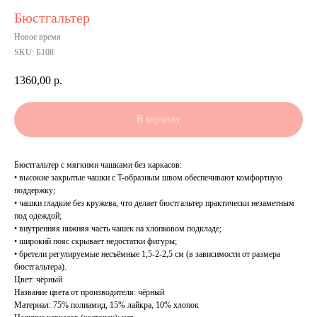
Бюстгальтер
Новое время
SKU:
Б108
1360,00
р.
В корзину
Бюстгальтер с мягкими чашками без каркасов:
• высокие закрытые чашки с T-образным швом обеспечивают комфортную
поддержку;
• чашки гладкие без кружева, что делает бюстгальтер практически незаметным
под одеждой;
• внутренняя нижняя часть чашек на хлопковом подкладе;
• широкий пояс скрывает недостатки фигуры;
• бретели регулируемые несъёмные 1,5-2-2,5 см (в зависимости от размера
бюстгальтера).
Цвет: чёрный
Название цвета от производителя: чёрный
Материал: 75% полиамид, 15% лайкра, 10% хлопок