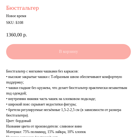
Бюстгальтер
Новое время
SKU:
Б108
1360,00
р.
В корзину
Бюстгальтер с мягкими чашками без каркасов:
• высокие закрытые чашки с T-образным швом обеспечивают комфортную
поддержку;
• чашки гладкие без кружева, что делает бюстгальтер практически незаметным
под одеждой;
• внутренняя нижняя часть чашек на хлопковом подкладе;
• широкий пояс скрывает недостатки фигуры;
• бретели регулируемые несъёмные 1,5-2-2,5 см (в зависимости от размера
бюстгальтера).
Цвет: бордовый
Название цвета от производителя: сливовое вино
Материал: 75% полиамид, 15% лайкра, 10% хлопок