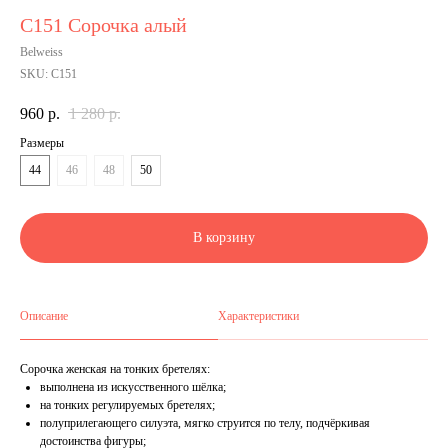
С151 Сорочка алый
Belweiss
SKU:
С151
960
р.
1 280
р.
Размеры
44
46
48
50
В корзину
Описание
Характеристики
Сорочка женская на тонких бретелях:
выполнена из искусственного шёлка;
на тонких регулируемых бретелях;
полуприлегающего силуэта, мягко струится по телу, подчёркивая
достоинства фигуры;