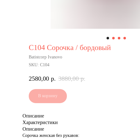
С104 Сорочка / бордовый
Batistcorp Ivanovo
SKU:
С104
2580,00
р.
3880,00
р.
В корзину
Описание
Характеристики
Описание
Сорочка женская без рукавов: