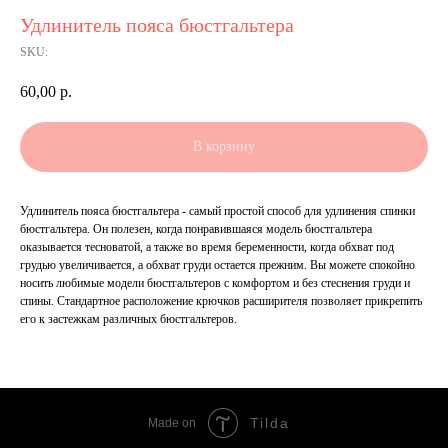
Удлинитель пояса бюстгальтера
SKU:
60,00
р.
В корзину
Удлинитель пояса бюстгальтера - самый простой способ для удлинения спинки
бюстгальтера. Он полезен, когда понравившаяся модель бюстгальтера
оказывается тесноватой, а также во время беременности, когда обхват под
грудью увеличивается, а обхват груди остается прежним. Вы можете спокойно
носить любимые модели бюстгальтеров с комфортом и без стеснения груди и
спины. Стандартное расположение крючков расширителя позволяет прикрепить
его к застежкам различных бюстгальтеров.
Tilda
Made on